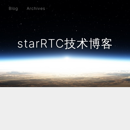
t
Blog
Archives
starRTC技术博客