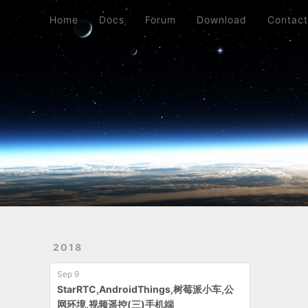
Blog
Archives
Home
Docs
Forum
Download
Contac
2018
Sep 9
StarRTC,AndroidThings,树莓派小车,公
网环境,视频遥控(三)手机端