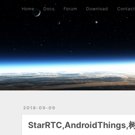
Blog
Archives
Home
Docs
Forum
Download
Contac
2018-09-09
StarRTC,AndroidThi