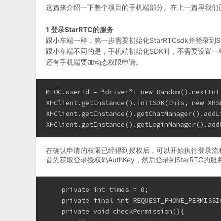
这篇来介绍一下整个项目的手机端部分。在上一篇里我们已
1 登录StarRTC的服务
跟小车端一样，第一步需要初始化StarRTCsdk并登录到St
跟小车端不同的是，手机端初始化SDK时，不需要设置
还有手机端要加动态权限申请。
MLOC.userId = “driver”+ new Random().nextInt
XHClient.getInstance().initSDK(this, new XHS
XHClient.getInstance().getChatManager().addL
XHClient.getInstance().getLoginManager().add
在确认申请的权限已经得到授权后，可以开始执行登录流
首先获取登录授权码AuthKey，然后登录到StarRTC的服
    private int times = 0;
    private final int REQUEST_PHONE_PERMISSI
    private void checkPermission(){