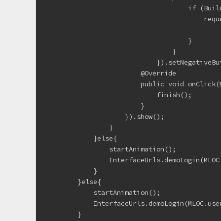
                                    if (Buil
                                        requ
                                            
                                    }
                                }
                            }).setNegativeB
                        @Override
                        public void onClick(
                            finish();
                        }
                    }).show();
                }
            }else{
                startAnimation();
                InterfaceUrls.demoLogin(
            }
        }else{
            startAnimation();
            InterfaceUrls.demoLogin(MLOC
        }