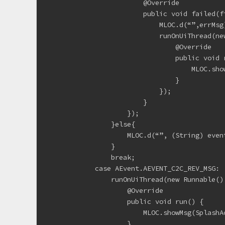
                        @Override
                        public void failed(f
                            MLOC.d(“”,errMsg
                            runOnUiThread(ne
                                @Override
                                public void 
                                    MLOC.sho
                                }
                            });
                        }
                    });
                }else{
                    MLOC.d(“”, (String) even
                }
                break;
            case AEvent.AEVENT_C2C_REV_MSG:
                runOnUiThread(new Runnable()
                    @Override
                    public void run() {
                        MLOC.showMsg(Spla
                    }