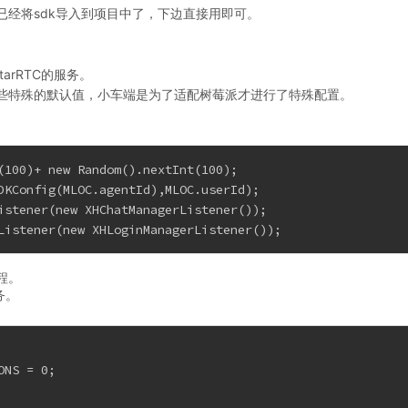
经将sdk导入到项目中了，下边直接用即可。
arRTC的服务。
一些特殊的默认值，小车端是为了适配树莓派才进行了特殊配置。
(100)+ new Random().nextInt(100);
DKConfig(MLOC.agentId),MLOC.userId);
istener(new XHChatManagerListener());
Listener(new XHLoginManagerListener());
程。
务。
ONS = 0;