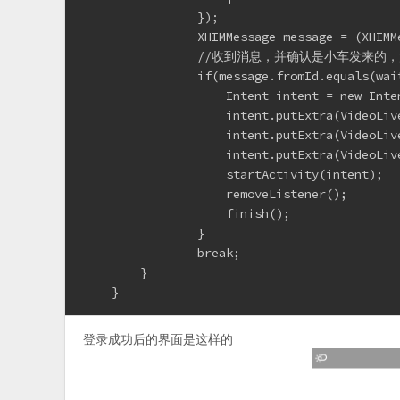
                });
                XHIMMessage message = (XHIMM
                //收到消息，并确认是小车发
                if(message.fromId.equals(wai
                    Intent intent = new Inte
                    intent.putExtra(VideoLiv
                    intent.putExtra(VideoLiv
                    intent.putExtra(VideoLiv
                    startActivity(intent);
                    removeListener();
                    finish();
                }
                break;
        }
    }
登录成功后的界面是这样的