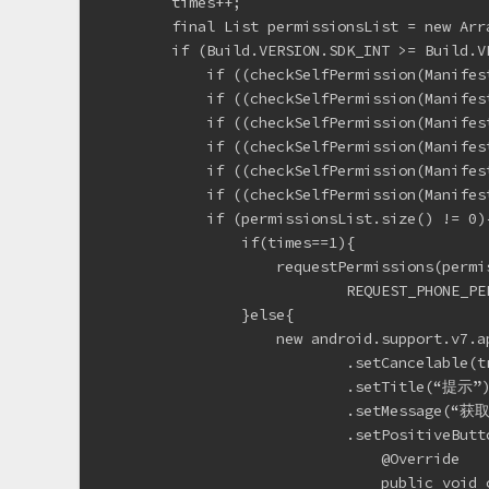
        times++;
        final List permissionsList = new Arr
        if (Build.VERSION.SDK_INT >= Build.V
            if ((checkSelfPermission(Manifes
            if ((checkSelfPermission(Manifes
            if ((checkSelfPermission(Manifes
            if ((checkSelfPermission(Manifes
            if ((checkSelfPermission(Manifes
            if ((checkSelfPermission(Manifes
            if (permissionsList.size() != 0)
                if(times==1){
                    requestPermissions(permi
                            REQUEST_PHONE_PE
                }else{
                    new android.support.v7.a
                            .setCancelable(t
                            .setTitle(“提示”
                            .setMes
                            .setPositiveBut
                                @Override
                                public void 