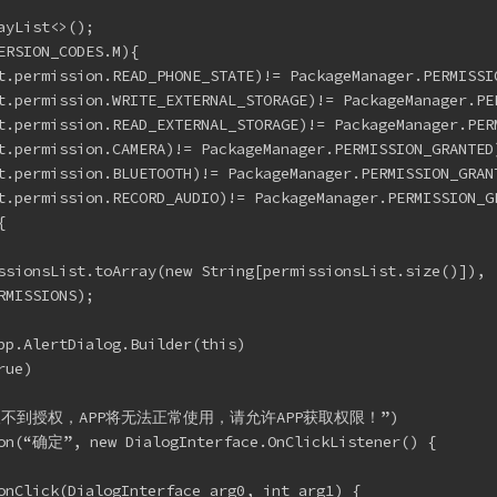
ayList<>();
ERSION_CODES.M){
t.permission.READ_PHONE_STATE)!= PackageManager.PERMISSI
t.permission.WRITE_EXTERNAL_STORAGE)!= PackageManager.PE
t.permission.READ_EXTERNAL_STORAGE)!= PackageManager.PER
t.permission.CAMERA)!= PackageManager.PERMISSION_GRANTED
t.permission.BLUETOOTH)!= PackageManager.PERMISSION_GRAN
t.permission.RECORD_AUDIO)!= PackageManager.PERMISSION_G
{
ssionsList.toArray(new String[permissionsList.size()]),
RMISSIONS);
pp.AlertDialog.Builder(this)
rue)
)
sage(“获取不到授权，APP将无法正常使用，请允许APP获取权限！”)
ton(“确定”, new DialogInterface.OnClickListener() {
onClick(DialogInterface arg0, int arg1) {