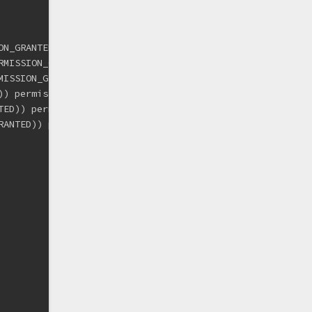
ON_GRANTED)) permissionsList.add(Manifest.permission.REA
RMISSION_GRANTED)) permissionsList.add(Manifest.permissi
MISSION_GRANTED)) permissionsList.add(Manifest.permissio
)) permissionsList.add(Manifest.permission.CAMERA);
TED)) permissionsList.add(Manifest.permission.BLUETOOTH)
RANTED)) permissionsList.add(Manifest.permission.RECORD_