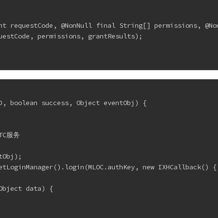
nt requestCode, @NonNull final String[] permissions, @No
uestCode, permissions, grantResults);
D, boolean success, Object eventObj) {
RTC服务
tObj);
etLoginManager().login(MLOC.authKey, new IXHCallback() {
Object data) {