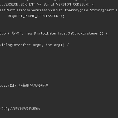
d.VERSION.SDK_INT >= Build.VERSION_CODES.M) {
estPermissions(permissionsList.toArray(new String[permis
    REQUEST_PHONE_PERMISSIONS);
utton(“取消”, new DialogInterface.OnClickListener() {
DialogInterface arg0, int arg1) {
MLOC.userId);//获取登录授权码
.userId);//获取登录授权码