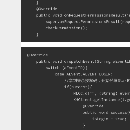
    }
    @Override
    public void onRequestPermissionsResult(i
        super.onRequestPermissionsResult(req
        checkPermission();
    }
@Override
    public void dispatchEvent(String aEventI
        switch (aEventID){
            case AEvent.AEVENT_LOGIN:
                //拿到登录授权码，开始登录Star
                if(success){
                    MLOC.d(“”, (String) even
                    XHClient.getInstance().g
                        @Override
                        public void success(
                            isLogin = true;
                        }