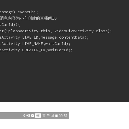
essage) eventObj;
来的，消息内容为小车创建的直播间ID
tCarId)){
nt(SplashActivity.this, VideoLiveActivity.class);
eActivity.LIVE_ID,message.contentData);
eActivity.LIVE_NAME,waitCarId);
eActivity.CREATER_ID,waitCarId);