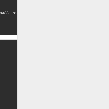
nNull int[] grantResults) {