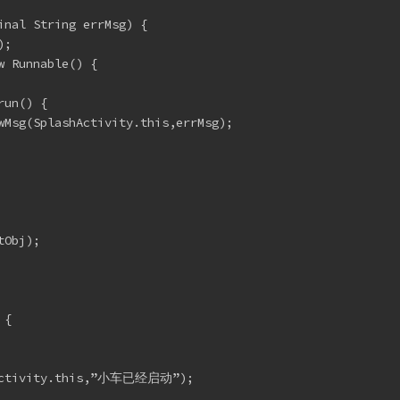
inal String errMsg) {
);
w Runnable() {
run() {
wMsg(SplashActivity.this,errMsg);
tObj);
 {
shActivity.this,”小车已经启动”);